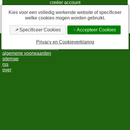
creëer account
Kies voor een volledig werkende website of specificeer
* Vink deze checkbox aan om in te kunnen loggen.
welke cookies mogen worden gebruikt.
Door in te loggen via sociale media gaat u akkoord met de
algemene voorwaarden
en de
privacyverklaring
.
Specificeer Cookies
Accepteer Cookies
Privacy en Cookieverklaring
bewerk cookie-instellingen
privacy en cookieverklaring
algemene voorwaarden
sitemap
rss
over