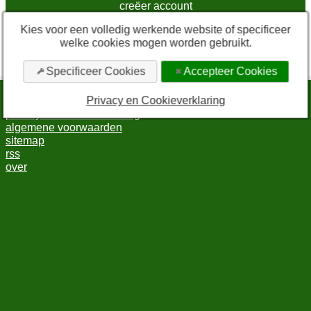
creëer account
Kies voor een volledig werkende website of specificeer
* Vink deze checkbox aan om in te kunnen loggen.
welke cookies mogen worden gebruikt.
Door in te loggen via sociale media gaat u akkoord met de
algemene voorwaarden
en de
privacyverklaring
.
Specificeer Cookies
Accepteer Cookies
Privacy en Cookieverklaring
bewerk cookie-instellingen
privacy en cookieverklaring
algemene voorwaarden
sitemap
rss
over