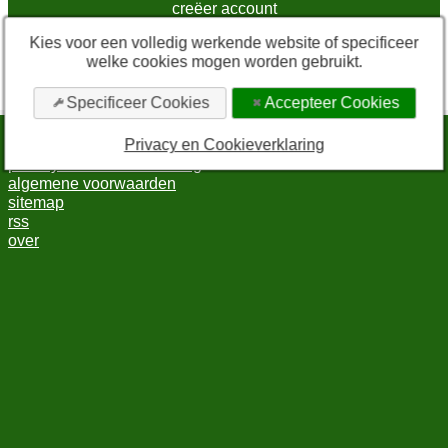
creëer account
Kies voor een volledig werkende website of specificeer
* Vink deze checkbox aan om in te kunnen loggen.
welke cookies mogen worden gebruikt.
Door in te loggen via sociale media gaat u akkoord met de
algemene voorwaarden
en de
privacyverklaring
.
Specificeer Cookies
Accepteer Cookies
Privacy en Cookieverklaring
bewerk cookie-instellingen
privacy en cookieverklaring
algemene voorwaarden
sitemap
rss
over