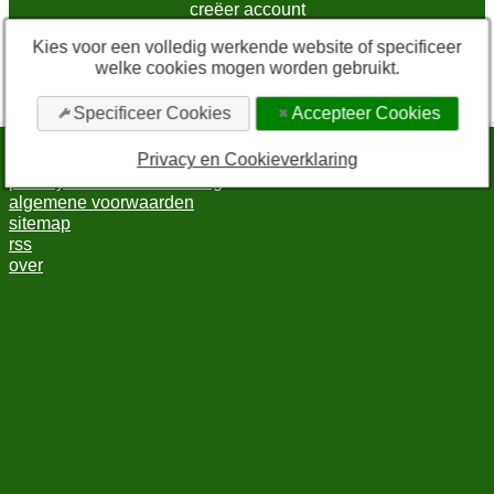
creëer account
Kies voor een volledig werkende website of specificeer
* Vink deze checkbox aan om in te kunnen loggen.
welke cookies mogen worden gebruikt.
Door in te loggen via sociale media gaat u akkoord met de
algemene voorwaarden
en de
privacyverklaring
.
Specificeer Cookies
Accepteer Cookies
Privacy en Cookieverklaring
bewerk cookie-instellingen
privacy en cookieverklaring
algemene voorwaarden
sitemap
rss
over