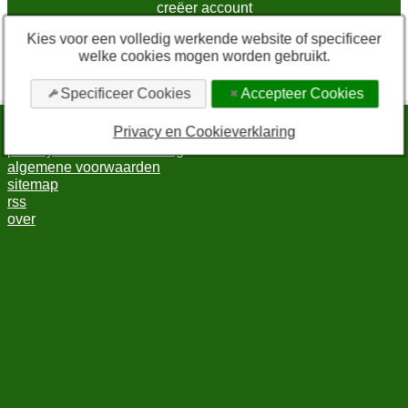
creëer account
Kies voor een volledig werkende website of specificeer
* Vink deze checkbox aan om in te kunnen loggen.
welke cookies mogen worden gebruikt.
Door in te loggen via sociale media gaat u akkoord met de
algemene voorwaarden
en de
privacyverklaring
.
Specificeer Cookies
Accepteer Cookies
Privacy en Cookieverklaring
bewerk cookie-instellingen
privacy en cookieverklaring
algemene voorwaarden
sitemap
rss
over