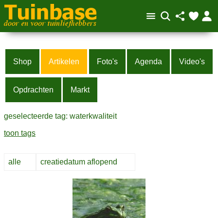
Shop
Artikelen
Foto's
Agenda
Video's
Opdrachten
Markt
geselecteerde tag: waterkwaliteit
toon tags