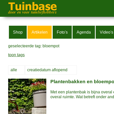
Shop
Artikelen
Foto's
Agenda
Video's
geselecteerde tag: bloempot
toon tags
Plantenbakken en bloempot
Met een plantenbak is bijna overal e
overal ruimte. Wat betreft onder ande