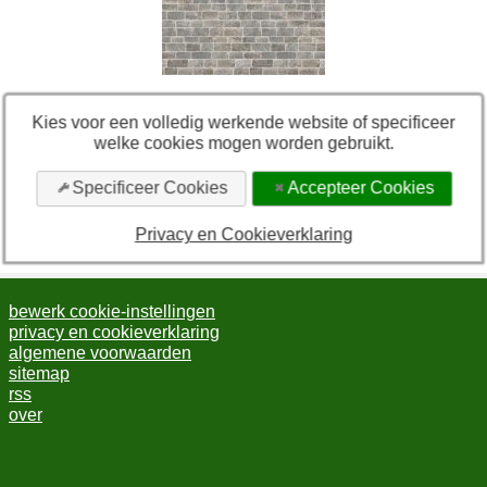
Tegels leggen in de tuin tips tegels en meer
Kies voor een volledig werkende website of specificeer
welke cookies mogen worden gebruikt.
Van goedkope betontegels tot dure natuursteen tegels, er
zijn veel soorten tuintegels waarmee u evenveel
Specificeer Cookies
Accepteer Cookies
verschillende uitstralingen kunt bereiken. Behalve dat u een
keuze moet maken wat betreft het ...
Privacy en Cookieverklaring
bewerk cookie-instellingen
privacy en cookieverklaring
algemene voorwaarden
sitemap
rss
over