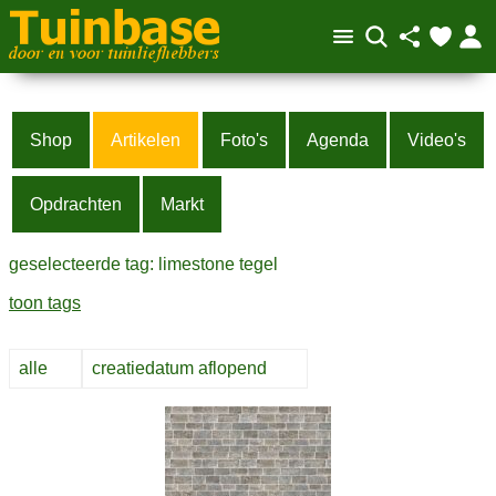
Shop
Artikelen
Foto's
Agenda
Video's
Opdrachten
Markt
geselecteerde tag: limestone tegel
toon tags