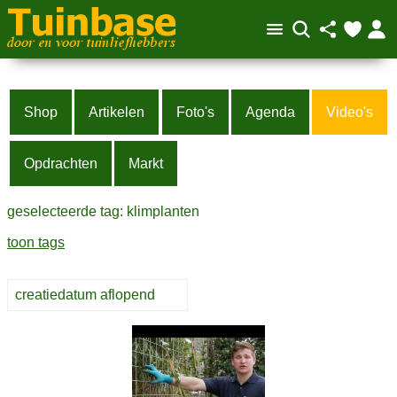
Shop
Artikelen
Foto's
Agenda
Video's
Opdrachten
Markt
geselecteerde tag: klimplanten
toon tags