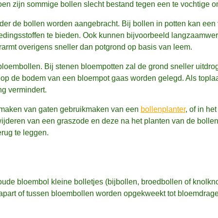
zoen zijn sommige bollen slecht bestand tegen een te vochtige 
der de bollen worden aangebracht. Bij bollen in potten kan een
oedingsstoffen te bieden. Ook kunnen bijvoorbeeld langzaamwe
erarmt overigens sneller dan potgrond op basis van leem.
bloembollen. Bij stenen bloempotten zal de grond sneller uitdr
 op de bodem van een bloempot gaas worden gelegd. Als toplaa
ng vermindert.
et maken van gaten gebruikmaken van een
bollenplanter
, of in he
ijderen van een graszode en deze na het planten van de bollen
rug te leggen.
ude bloembol kleine bolletjes (bijbollen, broedbollen of knolkn
 apart of tussen bloembollen worden opgekweekt tot bloemdrag