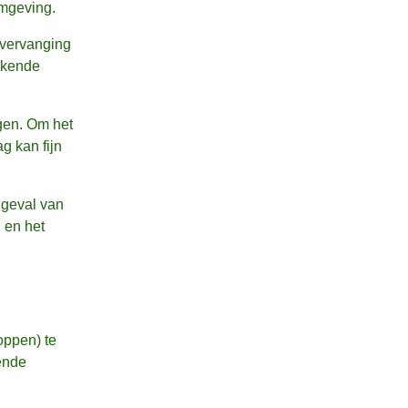
omgeving.
 vervanging
rkende
ogen. Om het
g kan fijn
t geval van
 en het
oppen) te
ende