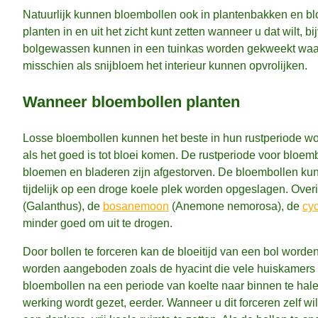
Natuurlijk kunnen bloembollen ook in plantenbakken en bl
planten in en uit het zicht kunt zetten wanneer u dat wilt, 
bolgewassen kunnen in een tuinkas worden gekweekt waar
misschien als snijbloem het interieur kunnen opvrolijken.
Wanneer bloembollen planten
Losse bloembollen kunnen het beste in hun rustperiode wo
als het goed is tot bloei komen. De rustperiode voor bloem
bloemen en bladeren zijn afgestorven. De bloembollen kun
tijdelijk op een droge koele plek worden opgeslagen. Ove
(Galanthus), de
bosanemoon
(Anemone nemorosa), de
cy
minder goed om uit te drogen.
Door bollen te forceren kan de bloeitijd van een bol word
worden aangeboden zoals de hyacint die vele huiskamers in
bloembollen na een periode van koelte naar binnen te hale
werking wordt gezet, eerder. Wanneer u dit forceren zelf w