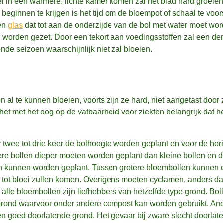
snel in een warmere, lichte kamer komen zal het blad hard groeie
eginnen te krijgen is het tijd om de bloempot of schaal te voors
een
glas
dat tot aan de onderzijde van de bol met water moet wor
 worden gezet. Door een tekort aan voedingsstoffen zal een der
nde seizoen waarschijnlijk niet zal bloeien.
al te kunnen bloeien, voorts zijn ze hard, niet aangetast door 
het met het oog op de vatbaarheid voor ziekten belangrijk dat he
twee tot drie keer de bolhoogte worden geplant en voor de hor
tere bollen dieper moeten worden geplant dan kleine bollen en d
en kunnen worden geplant. Tussen grotere bloembollen kunnen 
t tot bloei zullen komen. Overigens moeten cyclamen, anders da
alle bloembollen zijn liefhebbers van hetzelfde type grond. Boll
grond waarvoor onder andere compost kan worden gebruikt. An
een goed doorlatende grond. Het gevaar bij zware slecht doorlat