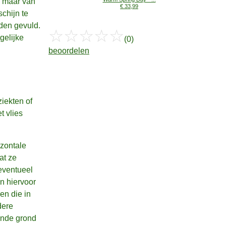
n maar van
€ 33,99
chijn te
den gevuld.
☆
☆
☆
☆
☆
gelijke
(0)
beoordelen
ziekten of
t vlies
izontale
at ze
eventueel
n hiervoor
en die in
dere
ende grond