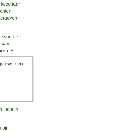
 twee jaar
achten
atergeven
je van de
l van
ren. Bij
bolletjes
ogen worden
 bol de
pgedeeld in
Ook deze
 lucht in
 bij