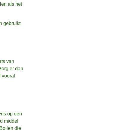
len als het
n gebruikt
ats van
zorg er dan
f vooral
ens op een
nd middel
Bollen die