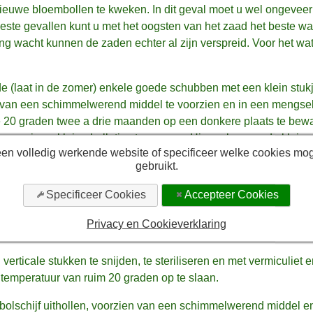
euwe bloembollen te kweken. In dit geval moet u wel ongeveer
eeste gevallen kunt u met het oogsten van het zaad het beste w
ang wacht kunnen de zaden echter al zijn verspreid. Voor het w
e (laat in de zomer) enkele goede schubben met een klein stuk
en, van een schimmelwerend middel te voorzien en in een mengse
te 20 graden twee a drie maanden op een donkere plaats te bewa
groei van kleine bolletjes toenemen. Hierna kunnen de kleine 
een volledig werkende website of specificeer welke cookies m
gebruikt.
e methode dubbele schubben toegepast. Hierbij worden van een
Specificeer Cookies
Accepteer Cookies
esneden met een steriel scherp mes waarna de stukken worden o
 van de bolschijf (het deel waar de wordtels uitgroeien) zit. 
Privacy en Cookieverklaring
chreven bewaard totdat zich kleine bolletjes hebben gevormd.
ticale stukken te snijden, te steriliseren en met vermiculiet en
 temperatuur van ruim 20 graden op te slaan.
bolschijf uithollen, voorzien van een schimmelwerend middel en