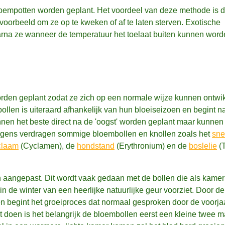
oempotten worden geplant. Het voordeel van deze methode is d
bijvoorbeeld om ze op te kweken of af te laten sterven. Exotische
na ze wanneer de temperatuur het toelaat buiten kunnen worde
rden geplant zodat ze zich op een normale wijze kunnen ontwi
bollen is uiteraard afhankelijk van hun bloeiseizoen en begint n
nen het beste direct na de 'oogst' worden geplant maar kunnen
rigens verdragen sommige bloembollen en knollen zoals het
sne
claam
(Cyclamen), de
hondstand
(Erythronium) en de
boslelie
(T
en aangepast. Dit wordt vaak gedaan met de bollen die als kamer
 de winter van een heerlijke natuurlijke geur voorziet. Door de
n begint het groeiproces dat normaal gesproken door de voorja
ilt doen is het belangrijk de bloembollen eerst een kleine twee 