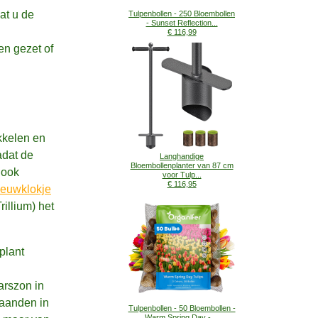
at u de
Tulpenbollen - 250 Bloembollen
- Sunset Reflection...
€ 116,99
n gezet of
kkelen en
adat de
Langhandige
Bloembollenplanter van 87 cm
 ook
voor Tulp...
€ 116,95
euwklokje
rillium) het
plant
arszon in
maanden in
Tulpenbollen - 50 Bloembollen -
Warm Spring Day - ...