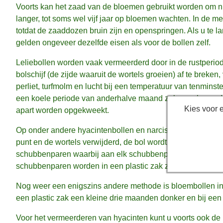
Voorts kan het zaad van de bloemen gebruikt worden om ni
langer, tot soms wel vijf jaar op bloemen wachten. In de m
totdat de zaaddozen bruin zijn en openspringen. Als u te l
gelden ongeveer dezelfde eisen als voor de bollen zelf.
Leliebollen worden vaak vermeerderd door in de rustperiod
bolschijf (de zijde waaruit de wortels groeien) af te brek
perliet, turfmolm en lucht bij een temperatuur van tenmins
een koele periode van anderhalve maand zal vervolgens de 
Kies voor 
apart worden opgekweekt.
Op onder andere hyacintenbollen en narcisbollen wordt d
punt en de wortels verwijderd, de bol wordt in stukken g
schubbenparen waarbij aan elk schubbenpaar nog een stukje
schubbenparen worden in een plastic zak zoals eerder bes
Nog weer een enigszins andere methode is bloembollen in ver
een plastic zak een kleine drie maanden donker en bij een
Voor het vermeerderen van hyacinten kunt u voorts ook de 