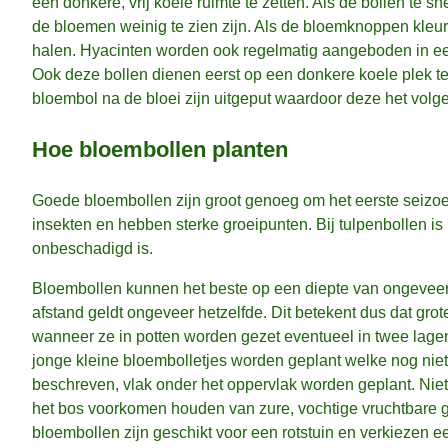
een donkere, vrij koele ruimte te zetten. Als de bollen te 
de bloemen weinig te zien zijn. Als de bloemknoppen kleur b
halen. Hyacinten worden ook regelmatig aangeboden in 
Ook deze bollen dienen eerst op een donkere koele plek te
bloembol na de bloei zijn uitgeput waardoor deze het volge
Hoe bloembollen planten
Goede bloembollen zijn groot genoeg om het eerste seizoen 
insekten en hebben sterke groeipunten. Bij tulpenbollen is 
onbeschadigd is.
Bloembollen kunnen het beste op een diepte van ongeveer 
afstand geldt ongeveer hetzelfde. Dit betekent dus dat gro
wanneer ze in potten worden gezet eventueel in twee lag
jonge kleine bloembolletjes worden geplant welke nog nie
beschreven, vlak onder het oppervlak worden geplant. Niet 
het bos voorkomen houden van zure, vochtige vruchtbare 
bloembollen zijn geschikt voor een rotstuin en verkiezen 