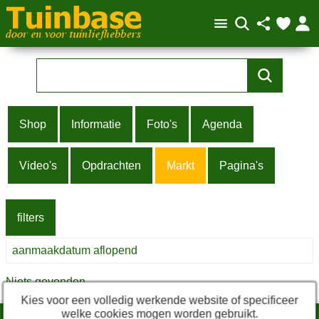
Shop
Informatie
Foto's
Agenda
Video's
Opdrachten
Markt
Pagina's
filters
Niets gevonden
Kies voor een volledig werkende website of specificeer
welke cookies mogen worden gebruikt.