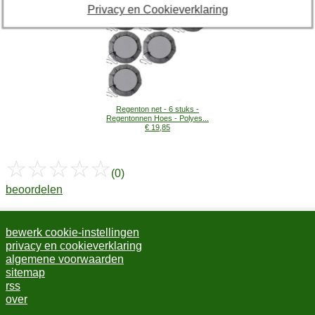
Privacy en Cookieverklaring
Regenton net - 6 stuks -
Regentonnen Hoes - Polyes...
€ 19,85
☆
☆
☆
☆
☆
(0)
beoordelen
bewerk cookie-instellingen
privacy en cookieverklaring
algemene voorwaarden
sitemap
rss
over