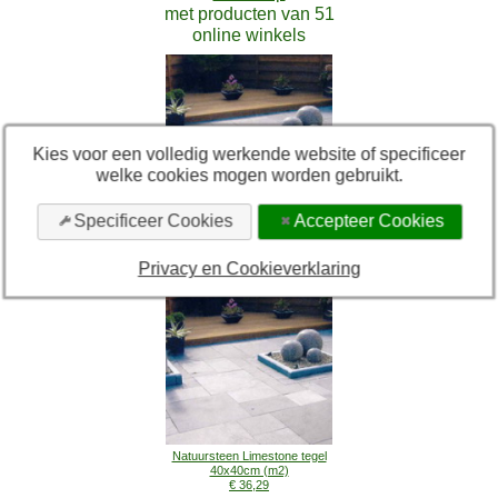
met producten van 51
online winkels
Kies voor een volledig werkende website of specificeer
welke cookies mogen worden gebruikt.
Specificeer Cookies
Accepteer Cookies
Limestone tegel natuursteen
60x60cm (m2)
€ 36,29
Privacy en Cookieverklaring
Natuursteen Limestone tegel
40x40cm (m2)
€ 36,29