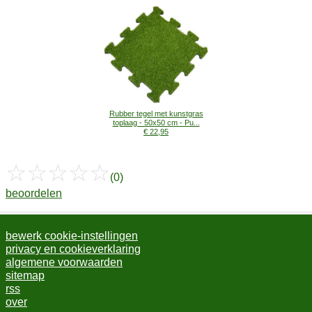
Rubber tegel met kunstgras
toplaag - 50x50 cm - Pu...
€ 22,95
☆
☆
☆
☆
☆
(0)
beoordelen
bewerk cookie-instellingen
privacy en cookieverklaring
algemene voorwaarden
sitemap
rss
over